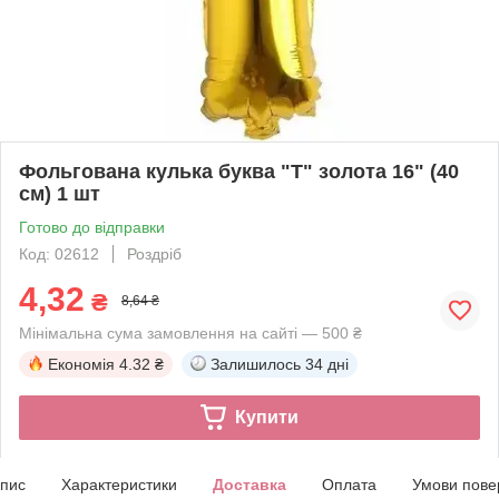
Фольгована кулька буква "T" золота 16" (40
см) 1 шт
Готово до відправки
Код: 02612
Роздріб
4,32
₴
8,64 ₴
Мінімальна сума замовлення на сайті — 500 ₴
Економія
4.32 ₴
Залишилось
34 дні
Купити
пис
Характеристики
Доставка
Оплата
Умови пове