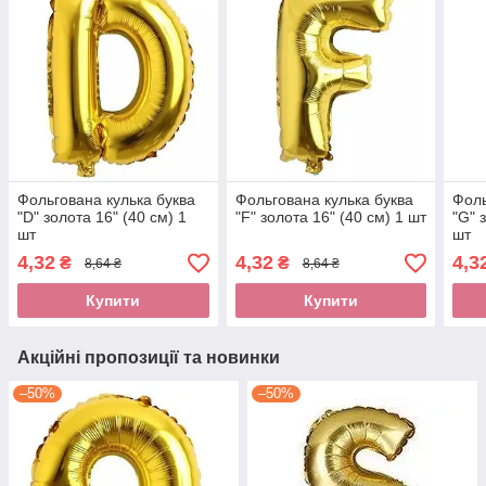
Фольгована кулька буква
Фольгована кулька буква
Фоль
"D" золота 16" (40 см) 1
"F" золота 16" (40 см) 1 шт
"G" 
шт
шт
4,32
4,32
4,3
₴
₴
8,64 ₴
8,64 ₴
Купити
Купити
Акційні пропозиції та новинки
–50%
–50%