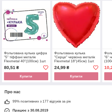
Фольгована кулька цифра
Фольгована кулька
Фоль
"5" тіффані металік
"Серце" червона металік
"6" 
Flexmetal 40"(100см) 1шт.
Flexmetal 18"(45см) 1шт.
(100
80,51
24,99
10,
₴
₴
Купити
Купити
Про нас
99% позитивних з 177 відгуків за рік
Працює з 30.08.2019