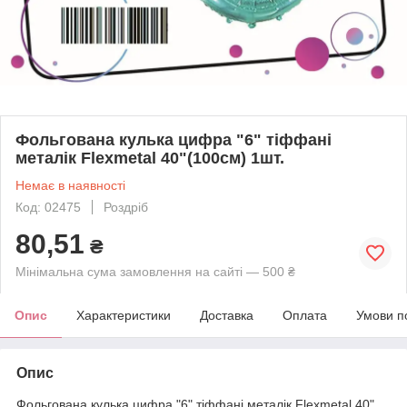
Фольгована кулька цифра "6" тіффані
металік Flexmetal 40"(100см) 1шт.
Немає в наявності
Код: 02475
Роздріб
80,51
₴
Мінімальна сума замовлення на сайті — 500 ₴
Опис
Характеристики
Доставка
Оплата
Умови п
Опис
Фольгована кулька цифра "6" тіффані металік Flexmetal 40"