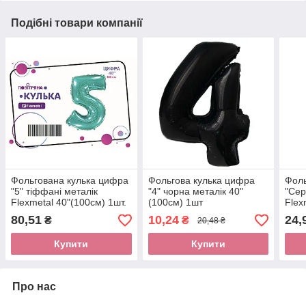
Подібні товари компанії
Фольгована кулька цифра
Фольгова кулька цифра
Фоль
"5" тіффані металік
"4" чорна металік 40"
"Сер
Flexmetal 40"(100см) 1шт.
(100см) 1шт
Flex
80,51
10,24
24,
₴
₴
20,48 ₴
Купити
Купити
Про нас