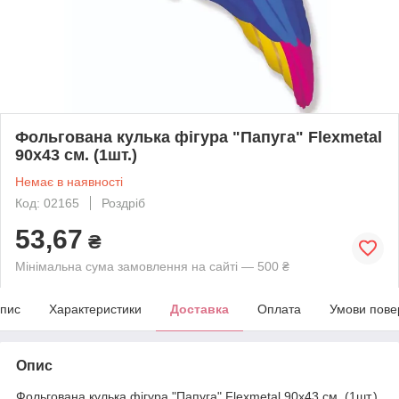
Фольгована кулька фігура "Папуга" Flexmetal
90х43 см. (1шт.)
Немає в наявності
Код: 02165
Роздріб
53,67
₴
Мінімальна сума замовлення на сайті — 500 ₴
пис
Характеристики
Доставка
Оплата
Умови пове
Опис
Фольгована кулька фігура "Папуга" Flexmetal 90х43 см. (1шт.)