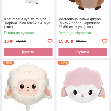
Фольгована кулька фігура
Фольгована кулька фігура
"Корівка" біла 69х67 см. в уп.
"Милий бобер" коричнева
(1шт.)
66х56 см. в уп. (1шт.)
Готово до відправки
Готово до відправки
16
15,30
₴
₴
32,01 ₴
30,61 ₴
Купити
Купити
–50%
–50%