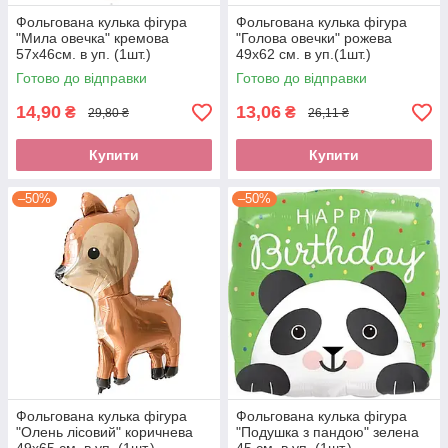
Фольгована кулька фігура
Фольгована кулька фігура
"Мила овечка" кремова
"Голова овечки" рожева
57x46см. в уп. (1шт.)
49х62 см. в уп.(1шт.)
Готово до відправки
Готово до відправки
14,90
13,06
₴
₴
29,80 ₴
26,11 ₴
Купити
Купити
–50%
–50%
Фольгована кулька фігура
Фольгована кулька фігура
"Олень лісовий" коричнева
"Подушка з пандою" зелена