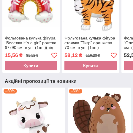
Фольгована кулька фігура
Фольгована кулька фігура
Фоль
"Веселка it`s a girl" рожева
стоячка "Тигр" оранжева
"Оле
67х90 см. в уп. (1шт.)(під
70 см. в уп. (1шт.)
см. 
повітря)
15,56
58,12
52,
₴
₴
31,12 ₴
116,23 ₴
Купити
Купити
Акційні пропозиції та новинки
–50%
–50%