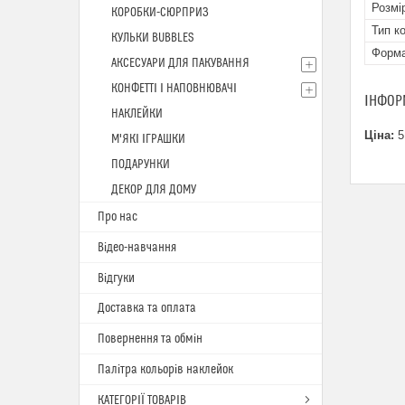
Розмі
КОРОБКИ-СЮРПРИЗ
Тип к
КУЛЬКИ BUBBLES
Форм
АКСЕСУАРИ ДЛЯ ПАКУВАННЯ
КОНФЕТТІ І НАПОВНЮВАЧІ
ІНФОР
НАКЛЕЙКИ
Ціна:
5
М'ЯКІ ІГРАШКИ
ПОДАРУНКИ
ДЕКОР ДЛЯ ДОМУ
Про нас
Відео-навчання
Відгуки
Доставка та оплата
Повернення та обмін
Палітра кольорів наклейок
КАТЕГОРІЇ ТОВАРІВ