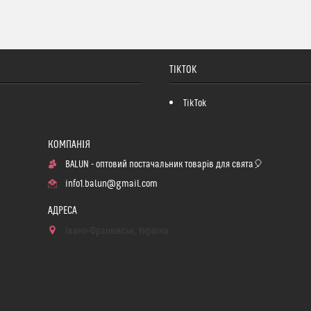
TIKTOK
TikTok
BALUN - оптовий постачальник товарів для свята🎈
info1.balun@gmail.com
Івано-Франківськ, Україна