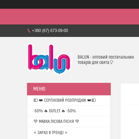
+380 (67) 673-09-00
BALUN - оптовий постачальник
товарів для свята🎈
💵 👑 СЕРПНЕВИЙ РОЗПРОДАЖ 👑💵
-50% 🔥 OUTLET 🔥 -50%
💚 МАВКА ЛІСОВА ПІСНЯ 💚
⭐️ ЗАРАЗ В ТРЕНДІ ⭐️