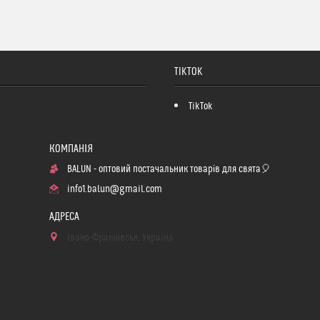
TIKTOK
TikTok
BALUN - оптовий постачальник товарів для свята🎈
info1.balun@gmail.com
Івано-Франківськ, Україна