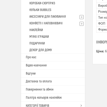
КОРОБКИ-СЮРПРИЗ
Вироб
КУЛЬКИ BUBBLES
Розмі
АКСЕСУАРИ ДЛЯ ПАКУВАННЯ
Тип к
КОНФЕТТІ І НАПОВНЮВАЧІ
ФОП
Форм
НАКЛЕЙКИ
М'ЯКІ ІГРАШКИ
ІНФОР
ПОДАРУНКИ
ДЕКОР ДЛЯ ДОМУ
Ціна:
6
Про нас
Відео-навчання
Відгуки
Доставка та оплата
Повернення та обмін
Палітра кольорів наклейок
КАТЕГОРІЇ ТОВАРІВ