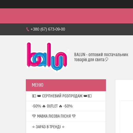
+380 (67) 673-09-00
BALUN - оптовий постачальник
товарів для свята🎈
💵 👑 СЕРПНЕВИЙ РОЗПРОДАЖ 👑💵
-50% 🔥 OUTLET 🔥 -50%
💚 МАВКА ЛІСОВА ПІСНЯ 💚
⭐️ ЗАРАЗ В ТРЕНДІ ⭐️