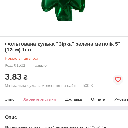
Фольгована кулька "Зірка" зелена металік 5"
(12см) 1шт.
Немає в наявності
Код: 01681
Роздріб
3,83
₴
Мінімальна сума замовлення на сайті — 500 ₴
Опис
Характеристики
Доставка
Оплата
Умови 
Опис
Фольгована кулька "Зірка" зелена металік 5"(12см) 1шт.