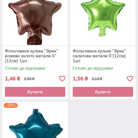
Фольгована кулька "Зірка"
Фольгована кулька "Зірка"
рожеве золото металік 5"
салатова металік 5"(12см)
(12см) 1шт.
1шт.
Готово до відправки
Готово до відправки
1,46
1,56
₴
₴
2,93 ₴
3,13 ₴
Купити
Купити
–50%