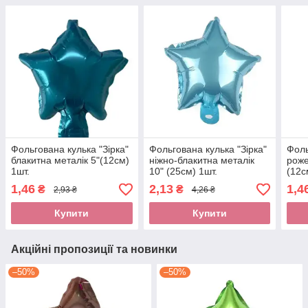
Фольгована кулька "Зірка"
Фольгована кулька "Зірка"
Фоль
блакитна металік 5"(12см)
ніжно-блакитна металік
роже
1шт.
10" (25см) 1шт.
(12с
1,46
2,13
1,4
₴
₴
2,93 ₴
4,26 ₴
Купити
Купити
Акційні пропозиції та новинки
–50%
–50%