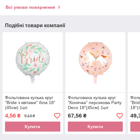
Всі умови повернення
Подібні товари компанії
Фольгована кулька круг
Фольгована кулька круг
Фоль
"Bride з квітами" біла 18"
"Конячка" персикова Party
"Bri
(45см) 1шт.
Deco 18"(45см) 1шт.
18"(
4,56
67,56
49,
₴
₴
9,13 ₴
Купити
Купити