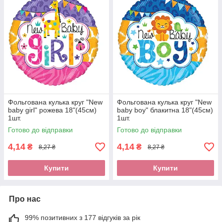
Фольгована кулька круг "New
Фольгована кулька круг "New
baby girl" рожева 18"(45см)
baby boy" блакитна 18"(45см)
1шт.
1шт.
Готово до відправки
Готово до відправки
4,14
4,14
₴
₴
8,27 ₴
8,27 ₴
Купити
Купити
Про нас
99% позитивних з 177 відгуків за рік