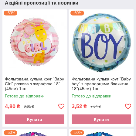
Акційні пропозиції та новинки
–50%
–50%
Фольгована кулька круг "Baby
Фольгована кулька круг "Baby
Girl" рожева з жирафою 18"
boy" з прапорцями блакитна
(45см) 1шт.
18"(45см) 1шт.
Готово до відправки
Готово до відправки
4,80
3,52
₴
₴
9,61 ₴
7,04 ₴
Купити
Купити
–50%
–50%