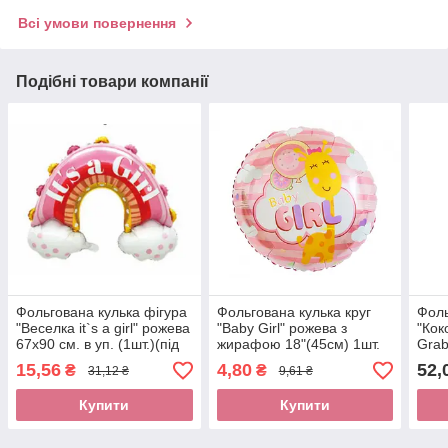
Всі умови повернення
Подібні товари компанії
Фольгована кулька фігура
Фольгована кулька круг
Фоль
"Веселка it`s a girl" рожева
"Baby Girl" рожева з
"Кок
67х90 см. в уп. (1шт.)(під
жирафою 18"(45см) 1шт.
Grab
повітря)
15,56
4,80
52,
₴
₴
31,12 ₴
9,61 ₴
Купити
Купити