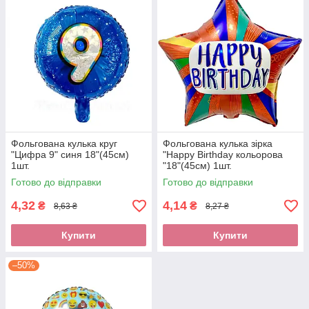
Фольгована кулька круг
Фольгована кулька зірка
"Цифра 9" синя 18"(45см)
"Happy Birthday кольорова
1шт.
"18"(45см) 1шт.
Готово до відправки
Готово до відправки
4,32
4,14
₴
₴
8,63 ₴
8,27 ₴
Купити
Купити
–50%