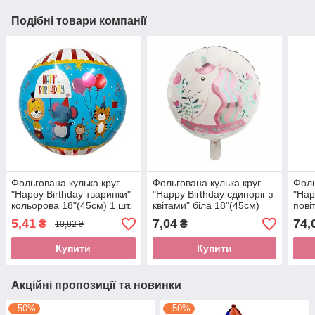
Подібні товари компанії
Фольгована кулька круг
Фольгована кулька круг
Фоль
"Happy Birthday тваринки"
"Happy Birthday єдиноріг з
"Hap
кольорова 18"(45см) 1 шт.
квітами" біла 18"(45см)
пові
1шт.
Anag
5,41
7,04
74,
₴
₴
10,82 ₴
Купити
Купити
Акційні пропозиції та новинки
–50%
–50%