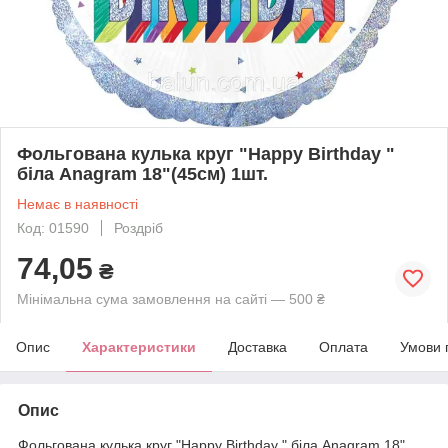
Фольгована кулька круг "Happy Birthday "
біла Anagram 18"(45см) 1шт.
Немає в наявності
Код: 01590
Роздріб
74,05
₴
Мінімальна сума замовлення на сайті — 500 ₴
Опис
Характеристики
Доставка
Оплата
Умови 
Опис
Фольгована кулька круг "Happy Birthday " біла Anagram 18"