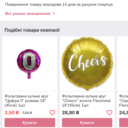
Повернення товару впродовж 14 днів за рахунок покупця
Всі умови повернення
Подібні товари компанії
Фольгована кулька круг
Фольгована кулька круг
Фоль
"Цифра 0" рожева 18"
"Cheers" золота Flexmetal
"Сер
(45см) 1шт.
18"(45см) 1шт.
Flex
3,50
28,80
24,
₴
₴
7,01 ₴
Купити
Купити