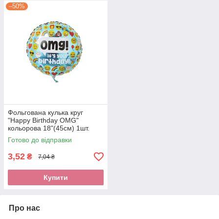
–50%
Фольгована кулька круг
"Happy Birthday OMG"
кольорова 18"(45см) 1шт.
Готово до відправки
3,52
₴
7,04 ₴
Купити
Про нас