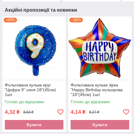
Акційні пропозиції та новинки
–50%
–50%
Фольгована кулька круг
Фольгована кулька зірка
"Цифра 9" синя 18"(45см)
"Happy Birthday кольорова
1шт.
"18"(45см) 1шт.
Готово до відправки
Готово до відправки
4,32
4,14
₴
₴
8,63 ₴
8,27 ₴
Купити
Купити