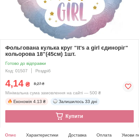
Фольгована кулька круг "It's a girl єдиноріг"
кольорова 18"(45см) 1шт.
Готово до відправки
Код: 01507
Роздріб
4,14
₴
8,27 ₴
Мінімальна сума замовлення на сайті — 500 ₴
Економія
4.13 ₴
Залишилось
33 дні
Купити
Опис
Характеристики
Доставка
Оплата
Умови п