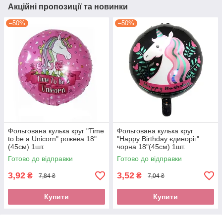
Акційні пропозиції та новинки
–50%
–50%
Фольгована кулька круг "Time
Фольгована кулька круг
to be a Unicorn" рожева 18"
"Happy Birthday єдиноріг"
(45см) 1шт.
чорна 18"(45см) 1шт.
Готово до відправки
Готово до відправки
3,92
3,52
₴
₴
7,84 ₴
7,04 ₴
Купити
Купити