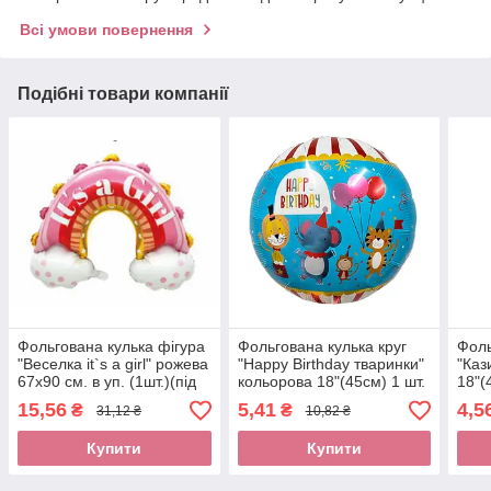
Всі умови повернення
Подібні товари компанії
Фольгована кулька фігура
Фольгована кулька круг
Фоль
"Веселка it`s a girl" рожева
"Happy Birthday тваринки"
"Каз
67х90 см. в уп. (1шт.)(під
кольорова 18"(45см) 1 шт.
18"(
повітря)
15,56
5,41
4,5
₴
₴
31,12 ₴
10,82 ₴
Купити
Купити