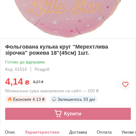
Фольгована кулька круг "Мерехтлива
зірочка" рожева 18"(45см) 1шт.
Готово до відправки
Код: 01516
Роздріб
4,14
₴
8,27 ₴
Мінімальна сума замовлення на сайті — 500 ₴
Економія
4.13 ₴
Залишилось
33 дні
Купити
Опис
Характеристики
Доставка
Оплата
Умови 