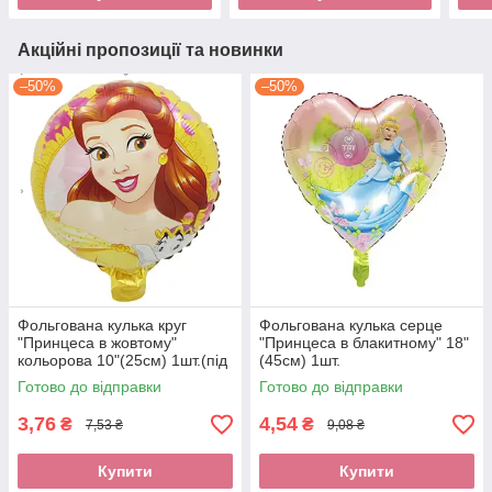
Акційні пропозиції та новинки
–50%
–50%
Фольгована кулька круг
Фольгована кулька серце
"Принцеса в жовтому"
"Принцеса в блакитному" 18"
кольорова 10"(25см) 1шт.(під
(45см) 1шт.
повітря)
Готово до відправки
Готово до відправки
3,76
4,54
₴
₴
7,53 ₴
9,08 ₴
Купити
Купити