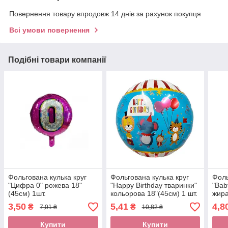
Повернення товару впродовж 14 днів за рахунок покупця
Всі умови повернення
Подібні товари компанії
Фольгована кулька круг
Фольгована кулька круг
Фоль
"Цифра 0" рожева 18"
"Happy Birthday тваринки"
"Bab
(45см) 1шт.
кольорова 18"(45см) 1 шт.
жира
3,50
5,41
4,8
₴
₴
7,01 ₴
10,82 ₴
Купити
Купити