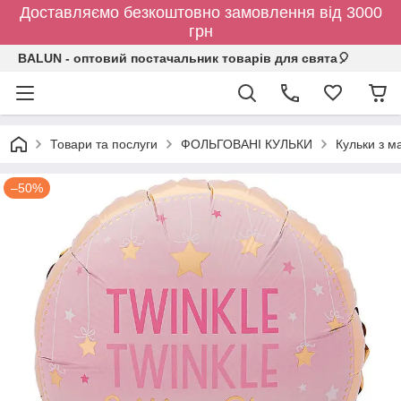
Доставляємо безкоштовно замовлення від 3000
грн
BALUN - оптовий постачальник товарів для свята🎈
Товари та послуги
ФОЛЬГОВАНІ КУЛЬКИ
Кульки з 
–50%