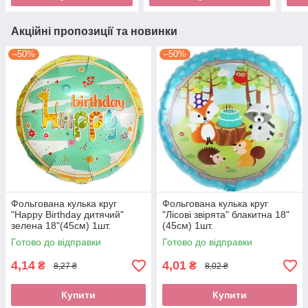
Акційні пропозиції та новинки
–50%
–50%
Фольгована кулька круг
Фольгована кулька круг
"Happy Birthday дитячий"
"Лісові звірята" блакитна 18"
зелена 18"(45см) 1шт.
(45см) 1шт.
Готово до відправки
Готово до відправки
4,14
4,01
₴
₴
8,27 ₴
8,02 ₴
Купити
Купити