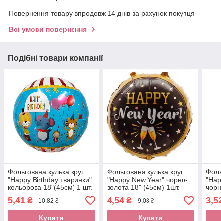
Повернення товару впродовж 14 днів за рахунок покупця
Всі умови повернення
Подібні товари компанії
Фольгована кулька круг
Фольгована кулька круг
Фоль
"Happy Birthday тваринки"
"Happy New Year" чорно-
"Hap
кольорова 18"(45см) 1 шт.
золота 18" (45см) 1шт.
чорн
5,41
4,54
3,5
₴
₴
10,82 ₴
9,08 ₴
Купити
Купити