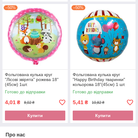
–50%
–50%
Фольгована кулька круг
Фольгована кулька круг
"Лісові звірята" рожева 18"
"Happy Birthday тваринки"
(45см) 1шт.
кольорова 18"(45см) 1 шт.
Готово до відправки
Готово до відправки
4,01
5,41
₴
₴
8,02 ₴
10,82 ₴
Купити
Купити
Про нас