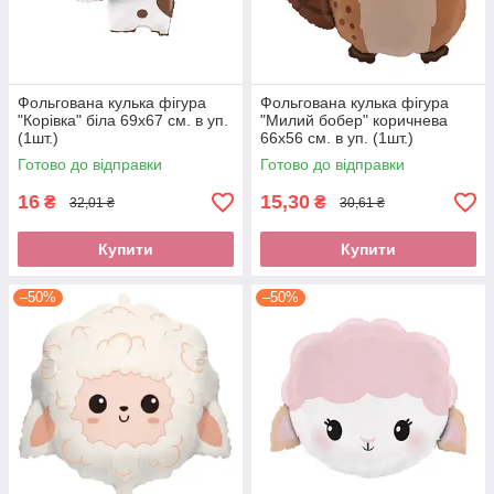
Фольгована кулька фігура
Фольгована кулька фігура
"Корівка" біла 69х67 см. в уп.
"Милий бобер" коричнева
(1шт.)
66х56 см. в уп. (1шт.)
Готово до відправки
Готово до відправки
16
15,30
₴
₴
32,01 ₴
30,61 ₴
Купити
Купити
–50%
–50%