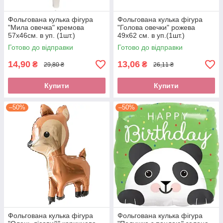
Фольгована кулька фігура
Фольгована кулька фігура
"Мила овечка" кремова
"Голова овечки" рожева
57x46см. в уп. (1шт.)
49х62 см. в уп.(1шт.)
Готово до відправки
Готово до відправки
14,90
13,06
₴
₴
29,80 ₴
26,11 ₴
Купити
Купити
–50%
–50%
Фольгована кулька фігура
Фольгована кулька фігура