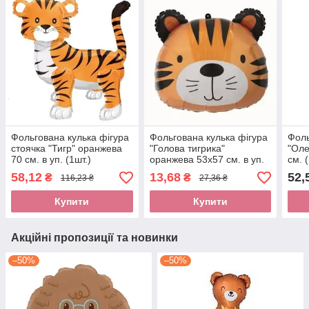
Фольгована кулька фігура
Фольгована кулька фігура
Фоль
стоячка "Тигр" оранжева
"Голова тигрика"
"Оле
70 см. в уп. (1шт.)
оранжева 53х57 см. в уп.
см. 
(1шт.)
58,12
13,68
52,
₴
₴
116,23 ₴
27,36 ₴
Купити
Купити
Акційні пропозиції та новинки
–50%
–50%