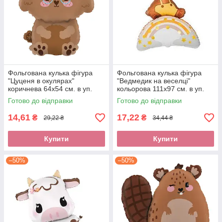
Фольгована кулька фігура
Фольгована кулька фігура
"Цуценя в окулярах"
"Ведмедик на веселці"
коричнева 64х54 см. в уп.
кольорова 111х97 см. в уп.
(1шт.)
(1шт.)
Готово до відправки
Готово до відправки
14,61
17,22
₴
₴
29,22 ₴
34,44 ₴
Купити
Купити
–50%
–50%