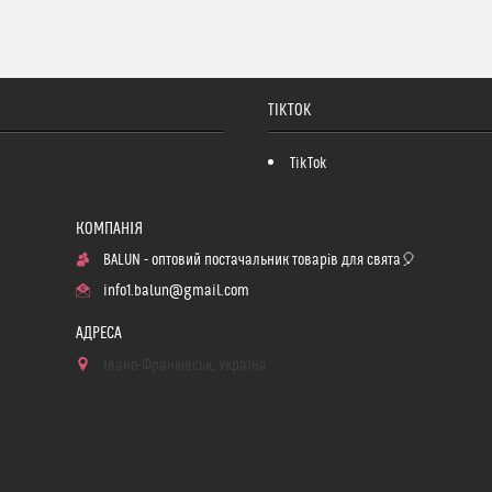
TIKTOK
TikTok
BALUN - оптовий постачальник товарів для свята🎈
info1.balun@gmail.com
Івано-Франківськ, Україна