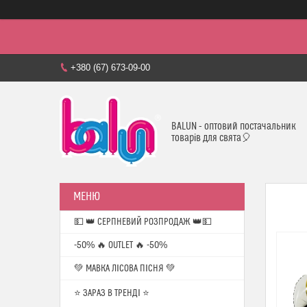
+380 (67) 673-09-00
BALUN - оптовий постачальник
товарів для свята🎈
💵 👑 СЕРПНЕВИЙ РОЗПРОДАЖ 👑💵
-50% 🔥 OUTLET 🔥 -50%
💚 МАВКА ЛІСОВА ПІСНЯ 💚
⭐️ ЗАРАЗ В ТРЕНДІ ⭐️