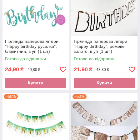
Гірлянда паперова літери
Гірлянда паперова літери
"Happy birthday русалка",
"Happy Birthday", рожеве
блакитний, в уп (1 шт)
золото, в уп (1 шт.)
Готово до відправки
Готово до відправки
24,90
21,90
₴
₴
49,80 ₴
43,80 ₴
Купити
Купити
–50%
–50%