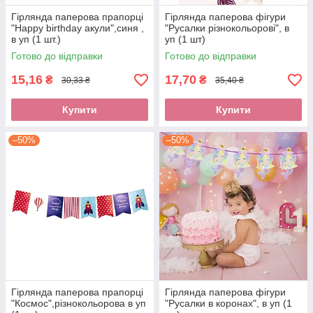
Гірлянда паперова прапорці
Гірлянда паперова фігури
"Happy birthday акули",синя ,
"Русалки різнокольорові", в
в уп (1 шт.)
уп (1 шт)
Готово до відправки
Готово до відправки
15,16
17,70
₴
₴
30,33 ₴
35,40 ₴
Купити
Купити
–50%
–50%
Гірлянда паперова прапорці
Гірлянда паперова фігури
"Космос",різнокольорова в уп
"Русалки в коронах", в уп (1