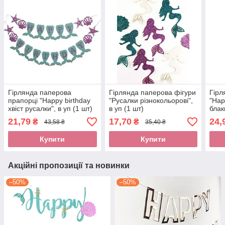
Гірлянда паперова
Гірлянда паперова фігури
Гірл
прапорці "Нappy birthday
"Русалки різнокольорові",
"Hap
хвіст русалки", в уп (1 шт)
в уп (1 шт)
блак
21,79
17,70
24,
₴
₴
43,58 ₴
35,40 ₴
Купити
Купити
Акційні пропозиції та новинки
–50%
–50%