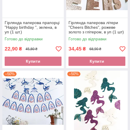
Гірлянда паперова прапорці
Гірлянда паперова літери
"Happy birthday ", зелена, в
"Cheers Bitches", рожеве
уп (1 шт.)
золото з глітером, в уп (1 шт)
Готово до відправки
Готово до відправки
22,90
34,45
₴
₴
45,80 ₴
68,90 ₴
Купити
Купити
–50%
–50%