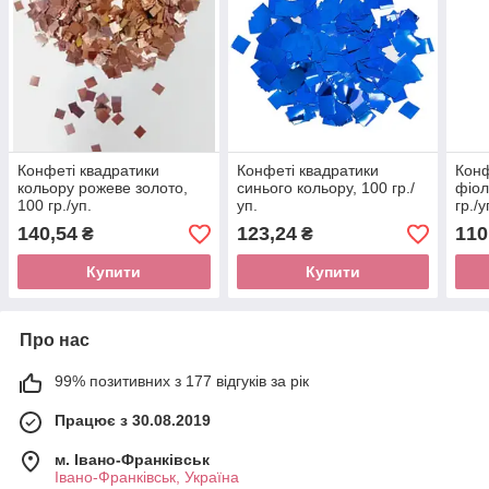
Конфеті квадратики
Конфеті квадратики
Конф
кольору рожеве золото,
синього кольору, 100 гр./
фіол
100 гр./уп.
уп.
гр./у
140,54
123,24
110
₴
₴
Купити
Купити
Про нас
99% позитивних з 177 відгуків за рік
Працює з 30.08.2019
м. Івано-Франківськ
Івано-Франківськ, Україна