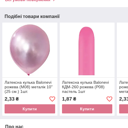
Подібні товари компанії
Латексна кулька Balonevi
Латексна кулька Balonevi
Лате
рожева (M08) металік 10"
КДМ-260 рожева (P08)
роже
(25 см.) 1шт.
пастель 1шт
мета
2,33
1,87
2,3
₴
₴
Купити
Купити
Про нас