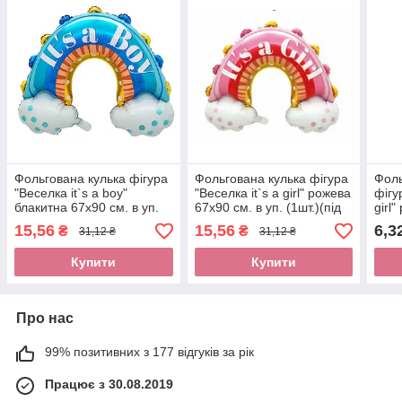
Фольгована кулька фігура
Фольгована кулька фігура
Фоль
"Веселка it`s a boy"
"Веселка it`s a girl" рожева
фігу
блакитна 67х90 см. в уп.
67х90 см. в уп. (1шт.)(під
girl
(1шт.)(під повітря)
повітря)
15,56
15,56
6,3
₴
₴
31,12 ₴
31,12 ₴
Купити
Купити
Про нас
99% позитивних з 177 відгуків за рік
Працює з 30.08.2019