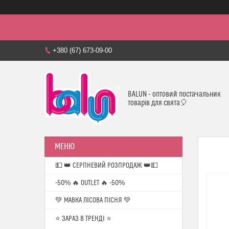
+380 (67) 673-09-00
BALUN - оптовий постачальник
товарів для свята🎈
💵 👑 СЕРПНЕВИЙ РОЗПРОДАЖ 👑💵
-50% 🔥 OUTLET 🔥 -50%
💚 МАВКА ЛІСОВА ПІСНЯ 💚
⭐️ ЗАРАЗ В ТРЕНДІ ⭐️