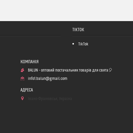
TIKTOK
TikTok
BALUN - оптовий постачальник товарів для свята🎈
info1.balun@gmail.com
Івано-Франківськ, Україна