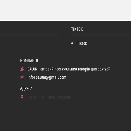
TIKTOK
TikTok
BALUN - оптовий постачальник товарів для свята🎈
info1.balun@gmail.com
Івано-Франківськ, Україна