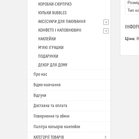
Розмі
КОРОБКИ-СЮРПРИЗ
Тип к
КУЛЬКИ BUBBLES
АКСЕСУАРИ ДЛЯ ПАКУВАННЯ
ІНФОР
КОНФЕТТІ І НАПОВНЮВАЧІ
Ціна:
8
НАКЛЕЙКИ
М'ЯКІ ІГРАШКИ
ПОДАРУНКИ
ДЕКОР ДЛЯ ДОМУ
Про нас
Відео-навчання
Відгуки
Доставка та оплата
Повернення та обмін
Палітра кольорів наклейок
КАТЕГОРІЇ ТОВАРІВ