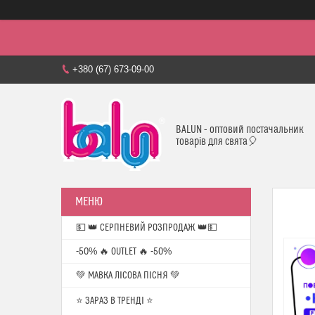
+380 (67) 673-09-00
BALUN - оптовий постачальник
товарів для свята🎈
💵 👑 СЕРПНЕВИЙ РОЗПРОДАЖ 👑💵
-50% 🔥 OUTLET 🔥 -50%
💚 МАВКА ЛІСОВА ПІСНЯ 💚
⭐️ ЗАРАЗ В ТРЕНДІ ⭐️