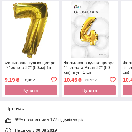
Фольгована кулька цифра
Фольгована кулька цифра
Фоль
"7" золота 32" (80см) 1шт.
"4" золота Pinan 32" (80
"8" 
см), в уп. 1 шт
см),
9,19
10,46
10,
₴
₴
18,38 ₴
20,92 ₴
Купити
Купити
Про нас
99% позитивних з 177 відгуків за рік
Працює з 30.08.2019