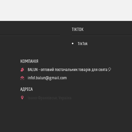
TIKTOK
TikTok
BALUN - оптовий постачальник товарів для свята🎈
info1.balun@gmail.com
Івано-Франківськ, Україна