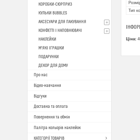
Розмі
КОРОБКИ-СЮРПРИЗ
Тип к
КУЛЬКИ BUBBLES
АКСЕСУАРИ ДЛЯ ПАКУВАННЯ
ІНФОР
КОНФЕТТІ І НАПОВНЮВАЧІ
Ціна:
4
НАКЛЕЙКИ
М'ЯКІ ІГРАШКИ
ПОДАРУНКИ
ДЕКОР ДЛЯ ДОМУ
Про нас
Відео-навчання
Відгуки
Доставка та оплата
Повернення та обмін
Палітра кольорів наклейок
КАТЕГОРІЇ ТОВАРІВ