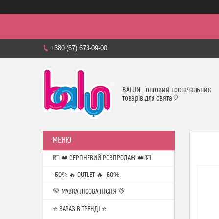
+380 (67) 673-09-00
BALUN - оптовий постачальник
товарів для свята🎈
💵 👑 СЕРПНЕВИЙ РОЗПРОДАЖ 👑💵
-50% 🔥 OUTLET 🔥 -50%
💚 МАВКА ЛІСОВА ПІСНЯ 💚
⭐️ ЗАРАЗ В ТРЕНДІ ⭐️