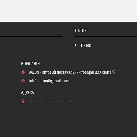
TIKTOK
TikTok
BALUN - оптовий постачальник товарів для свята🎈
info1.balun@gmail.com
Івано-Франківськ, Україна