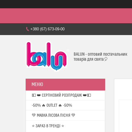
+380 (67) 673-09-00
BALUN - оптовий постачальник
товарів для свята🎈
💵 👑 СЕРПНЕВИЙ РОЗПРОДАЖ 👑💵
-50% 🔥 OUTLET 🔥 -50%
💚 МАВКА ЛІСОВА ПІСНЯ 💚
⭐️ ЗАРАЗ В ТРЕНДІ ⭐️