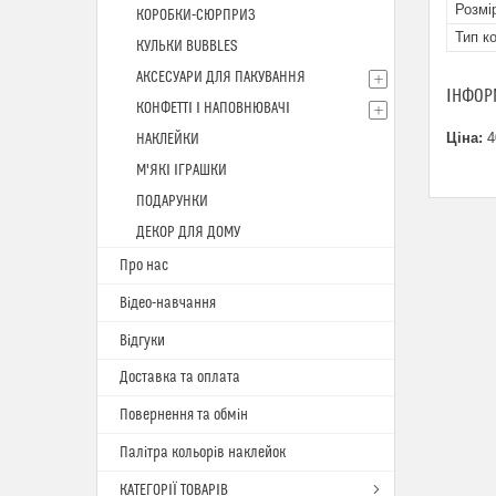
Розмі
КОРОБКИ-СЮРПРИЗ
Тип к
КУЛЬКИ BUBBLES
АКСЕСУАРИ ДЛЯ ПАКУВАННЯ
ІНФОР
КОНФЕТТІ І НАПОВНЮВАЧІ
Ціна:
4
НАКЛЕЙКИ
М'ЯКІ ІГРАШКИ
ПОДАРУНКИ
ДЕКОР ДЛЯ ДОМУ
Про нас
Відео-навчання
Відгуки
Доставка та оплата
Повернення та обмін
Палітра кольорів наклейок
КАТЕГОРІЇ ТОВАРІВ