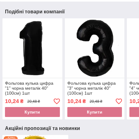
Подібні товари компанії
Фольгова кулька цифра
Фольгова кулька цифра
Фоль
"1" чорна металік 40"
"3" чорна металік 40"
"4" 
(100см) 1шт
(100см) 1шт
(100
10,24
10,24
10,
₴
₴
20,48 ₴
20,48 ₴
Купити
Купити
Акційні пропозиції та новинки
–50%