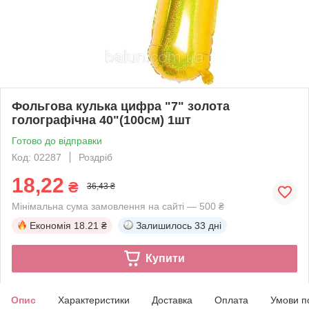
Фольгова кулька цифра "7" золота
голографічна 40"(100см) 1шт
Готово до відправки
Код: 02287
Роздріб
18,22
₴
36,43 ₴
Мінімальна сума замовлення на сайті — 500 ₴
Економія
18.21 ₴
Залишилось
33 дні
Купити
Опис
Характеристики
Доставка
Оплата
Умови п