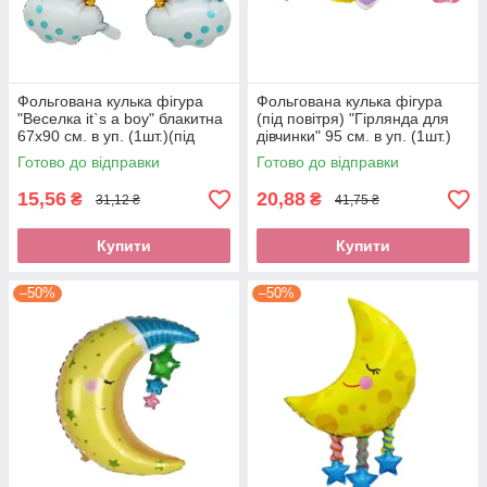
Фольгована кулька фігура
Фольгована кулька фігура
"Веселка it`s a boy" блакитна
(під повітря) "Гірлянда для
67х90 см. в уп. (1шт.)(під
дівчинки" 95 см. в уп. (1шт.)
повітря)
Готово до відправки
Готово до відправки
15,56
20,88
₴
₴
31,12 ₴
41,75 ₴
Купити
Купити
–50%
–50%