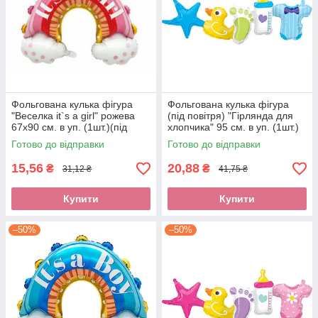
Фольгована кулька фігура
Фольгована кулька фігура
"Веселка it`s a girl" рожева
(під повітря) "Гірлянда для
67х90 см. в уп. (1шт.)(під
хлопчика" 95 см. в уп. (1шт.)
повітря)
Готово до відправки
Готово до відправки
15,56
20,88
₴
₴
31,12 ₴
41,75 ₴
Купити
Купити
–50%
–50%