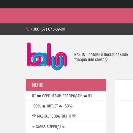
+380 (67) 673-09-00
BALUN - оптовий постачальник
товарів для свята🎈
💵 👑 СЕРПНЕВИЙ РОЗПРОДАЖ 👑💵
-50% 🔥 OUTLET 🔥 -50%
💚 МАВКА ЛІСОВА ПІСНЯ 💚
⭐️ ЗАРАЗ В ТРЕНДІ ⭐️