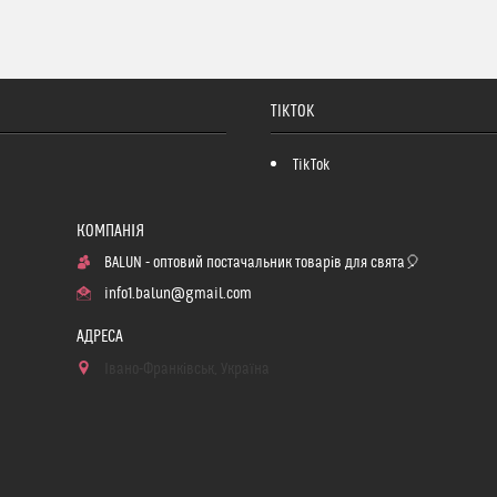
TIKTOK
TikTok
BALUN - оптовий постачальник товарів для свята🎈
info1.balun@gmail.com
Івано-Франківськ, Україна