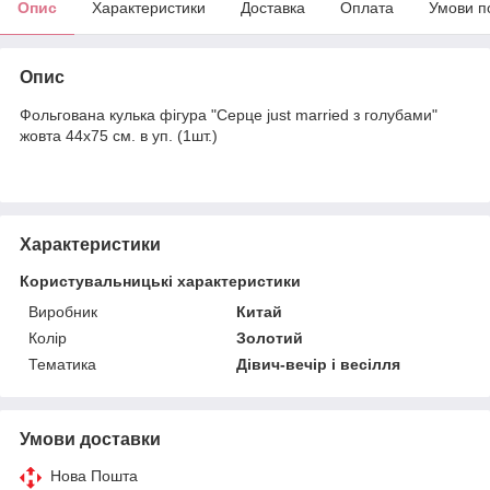
Опис
Характеристики
Доставка
Оплата
Умови п
Опис
Фольгована кулька фігура "Серце just married з голубами"
жовта 44х75 см. в уп. (1шт.)
Характеристики
Користувальницькі характеристики
Виробник
Китай
Колір
Золотий
Тематика
Дівич-вечір і весілля
Умови доставки
Нова Пошта