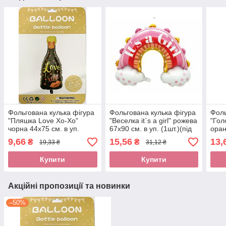
Фольгована кулька фігура
Фольгована кулька фігура
Фоль
"Пляшка Love Xo-Xo"
"Веселка it`s a girl" рожева
"Гол
чорна 44х75 см. в уп.
67х90 см. в уп. (1шт.)(під
оран
(1шт.)
повітря)
(1шт
9,66
15,56
13,
₴
₴
19,33 ₴
31,12 ₴
Купити
Купити
Акційні пропозиції та новинки
–50%