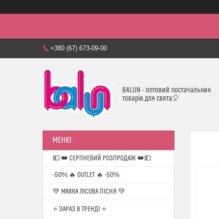
+380 (67) 673-09-00
BALUN - оптовий постачальник
товарів для свята🎈
💵 👑 СЕРПНЕВИЙ РОЗПРОДАЖ 👑💵
-50% 🔥 OUTLET 🔥 -50%
💚 МАВКА ЛІСОВА ПІСНЯ 💚
⭐️ ЗАРАЗ В ТРЕНДІ ⭐️