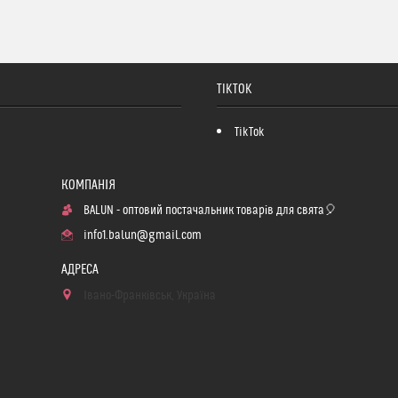
TIKTOK
TikTok
BALUN - оптовий постачальник товарів для свята🎈
info1.balun@gmail.com
Івано-Франківськ, Україна