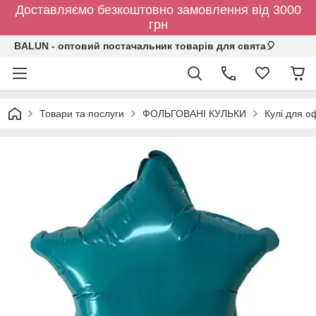
Доставляємо безкоштовно замовлення від 3000
грн
BALUN - оптовий постачальник товарів для свята🎈
Товари та послуги
ФОЛЬГОВАНІ КУЛЬКИ
Кулі для о