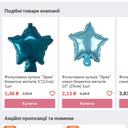
Подібні товари компанії
Фольгована кулька "Зірка"
Фольгована кулька "Зірка"
Фоль
блакитна металік 5"(12см)
ніжно-блакитна металік
синя
1шт.
10" (25см) 1шт.
1,46
2,13
3,8
₴
₴
2,93 ₴
4,26 ₴
Купити
Купити
Акційні пропозиції та новинки
–50%
–50%