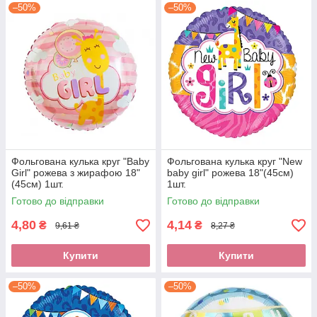
–50%
–50%
Фольгована кулька круг "Baby
Фольгована кулька круг "New
Girl" рожева з жирафою 18"
baby girl" рожева 18"(45см)
(45см) 1шт.
1шт.
Готово до відправки
Готово до відправки
4,80
4,14
₴
₴
9,61 ₴
8,27 ₴
Купити
Купити
–50%
–50%