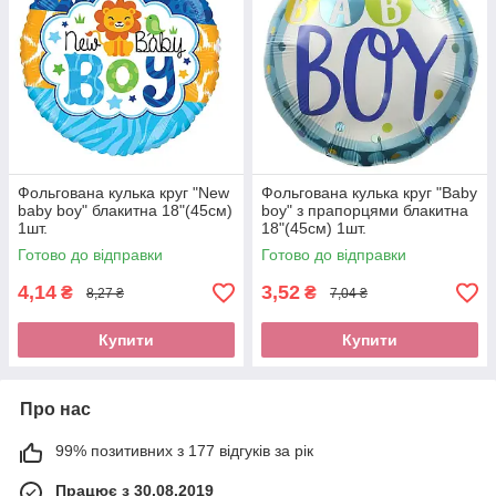
Фольгована кулька круг "New
Фольгована кулька круг "Baby
baby boy" блакитна 18"(45см)
boy" з прапорцями блакитна
1шт.
18"(45см) 1шт.
Готово до відправки
Готово до відправки
4,14
3,52
₴
₴
8,27 ₴
7,04 ₴
Купити
Купити
Про нас
99% позитивних з 177 відгуків за рік
Працює з 30.08.2019