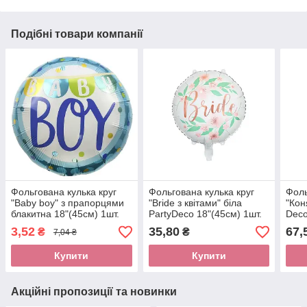
Подібні товари компанії
Фольгована кулька круг
Фольгована кулька круг
Фоль
"Baby boy" з прапорцями
"Bride з квітами" біла
"Кон
блакитна 18"(45см) 1шт.
PartyDeco 18"(45см) 1шт.
Deco
3,52
35,80
67,
₴
₴
7,04 ₴
Купити
Купити
Акційні пропозиції та новинки