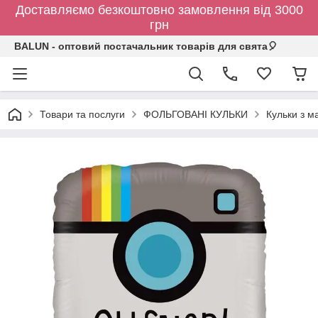
Доставляємо безкоштовно замовлення від 3000
грн
BALUN - оптовий постачальник товарів для свята🎈
Товари та послуги
ФОЛЬГОВАНІ КУЛЬКИ
Кульки з 