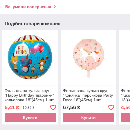
Всі умови повернення
Подібні товари компанії
Фольгована кулька круг
Фольгована кулька круг
Фоль
"Happy Birthday тваринки"
"Конячка" персикова Party
"Каз
кольорова 18"(45см) 1 шт.
Deco 18"(45см) 1шт.
18"(
5,41
67,56
4,5
₴
₴
10,82 ₴
Купити
Купити