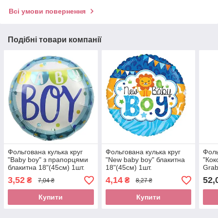
Всі умови повернення
Подібні товари компанії
Фольгована кулька круг
Фольгована кулька круг
Фоль
"Baby boy" з прапорцями
"New baby boy" блакитна
"Кок
блакитна 18"(45см) 1шт.
18"(45см) 1шт.
Grab
3,52
4,14
52,
₴
₴
7,04 ₴
8,27 ₴
Купити
Купити