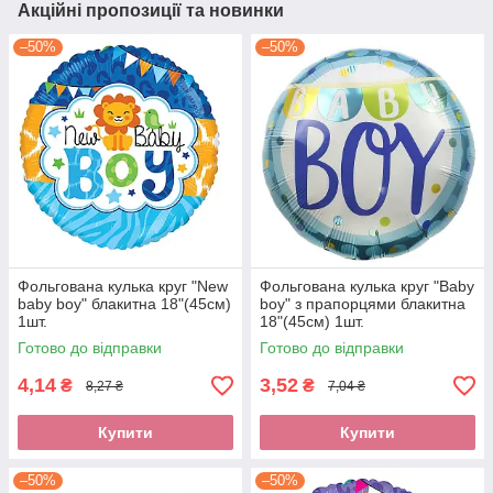
Акційні пропозиції та новинки
–50%
–50%
Фольгована кулька круг "New
Фольгована кулька круг "Baby
baby boy" блакитна 18"(45см)
boy" з прапорцями блакитна
1шт.
18"(45см) 1шт.
Готово до відправки
Готово до відправки
4,14
3,52
₴
₴
8,27 ₴
7,04 ₴
Купити
Купити
–50%
–50%