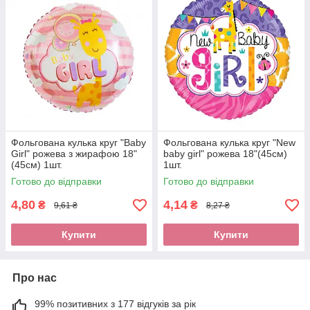
Фольгована кулька круг "Baby
Фольгована кулька круг "New
Girl" рожева з жирафою 18"
baby girl" рожева 18"(45см)
(45см) 1шт.
1шт.
Готово до відправки
Готово до відправки
4,80
4,14
₴
₴
9,61 ₴
8,27 ₴
Купити
Купити
Про нас
99% позитивних з 177 відгуків за рік