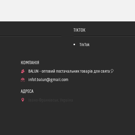
TIKTOK
TikTok
BALUN - оптовий постачальник товарів для свята🎈
info1.balun@gmail.com
Івано-Франківськ, Україна