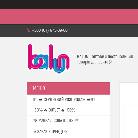
+380 (67) 673-09-00
BALUN - оптовий постачальник
товарів для свята🎈
💵 👑 СЕРПНЕВИЙ РОЗПРОДАЖ 👑💵
-50% 🔥 OUTLET 🔥 -50%
💚 МАВКА ЛІСОВА ПІСНЯ 💚
⭐️ ЗАРАЗ В ТРЕНДІ ⭐️