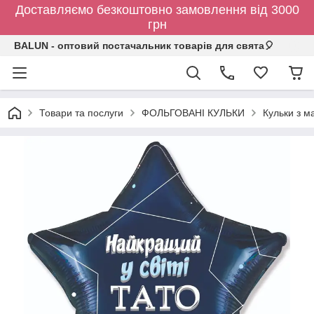
Доставляємо безкоштовно замовлення від 3000
грн
BALUN - оптовий постачальник товарів для свята🎈
Товари та послуги
ФОЛЬГОВАНІ КУЛЬКИ
Кульки з 