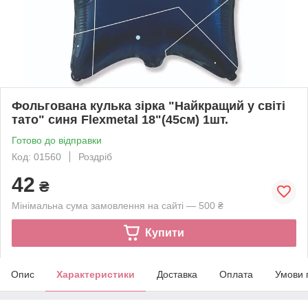
Фольгована кулька зірка "Найкращий у світі
тато" синя Flexmetal 18"(45см) 1шт.
Готово до відправки
Код: 01560
Роздріб
42
₴
Мінімальна сума замовлення на сайті — 500 ₴
Купити
Опис
Характеристики
Доставка
Оплата
Умови 