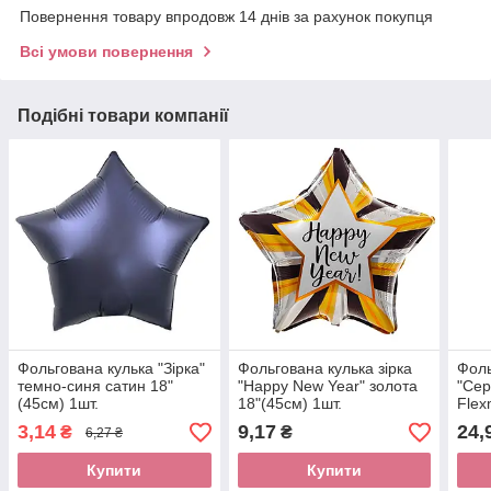
Повернення товару впродовж 14 днів за рахунок покупця
Всі умови повернення
Подібні товари компанії
Фольгована кулька "Зірка"
Фольгована кулька зірка
Фоль
темно-синя сатин 18"
"Happy New Year" золота
"Сер
(45см) 1шт.
18"(45см) 1шт.
Flex
3,14
9,17
24,
₴
₴
6,27 ₴
Купити
Купити