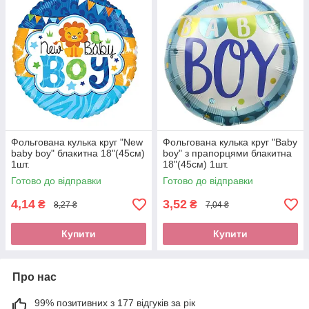
Фольгована кулька круг "New
Фольгована кулька круг "Baby
baby boy" блакитна 18"(45см)
boy" з прапорцями блакитна
1шт.
18"(45см) 1шт.
Готово до відправки
Готово до відправки
4,14
3,52
₴
₴
8,27 ₴
7,04 ₴
Купити
Купити
Про нас
99% позитивних з 177 відгуків за рік