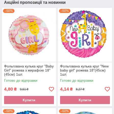
Акційні пропозиції та новинки
–50%
–50%
Фольгована кулька круг "Baby
Фольгована кулька круг "New
Girl" рожева з жирафою 18"
baby girl" рожева 18"(45см)
(45см) 1шт.
1шт.
Готово до відправки
Готово до відправки
4,80
4,14
₴
₴
9,61 ₴
8,27 ₴
Купити
Купити
–50%
–50%