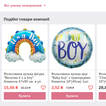
Всі умови повернення
Подібні товари компанії
Фольгована кулька фігура
Фольгована кулька круг
Фоль
"Веселка it`s a boy"
"Baby boy" з прапорцями
"Che
блакитна 67х90 см. в уп.
блакитна 18"(45см) 1шт.
18"(
(1шт.)(під повітря)
15,56
3,52
28,
₴
₴
31,12 ₴
7,04 ₴
Купити
Купити