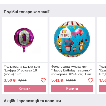
Подібні товари компанії
Фольгована кулька круг
Фольгована кулька круг
Фоль
"Цифра 0" рожева 18"
"Happy Birthday тваринки"
"Каз
(45см) 1шт.
кольорова 18"(45см) 1 шт.
18"(
3,50
5,41
4,5
₴
₴
7,01 ₴
10,82 ₴
Купити
Купити
Акційні пропозиції та новинки