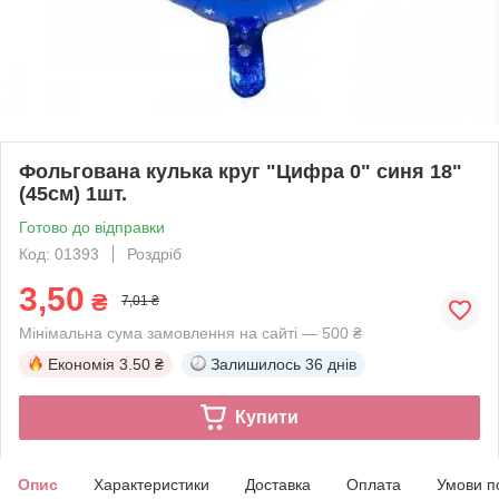
Фольгована кулька круг "Цифра 0" синя 18"
(45см) 1шт.
Готово до відправки
Код: 01393
Роздріб
3,50
₴
7,01 ₴
Мінімальна сума замовлення на сайті — 500 ₴
Економія
3.50 ₴
Залишилось
36 днів
Купити
Опис
Характеристики
Доставка
Оплата
Умови п