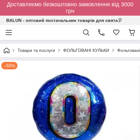
Доставляємо безкоштовно замовлення від 3000
грн
BALUN - оптовий постачальник товарів для свята🎈
Товари та послуги
ФОЛЬГОВАНІ КУЛЬКИ
Фольговані
–50%