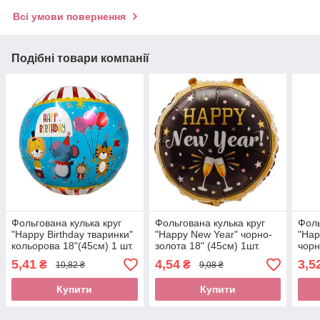
Всі умови повернення
Подібні товари компанії
Фольгована кулька круг
Фольгована кулька круг
Фоль
"Happy Birthday тваринки"
"Happy New Year" чорно-
"Hap
кольорова 18"(45см) 1 шт.
золота 18" (45см) 1шт.
чорн
5,41
4,54
3,5
₴
₴
10,82 ₴
9,08 ₴
Купити
Купити