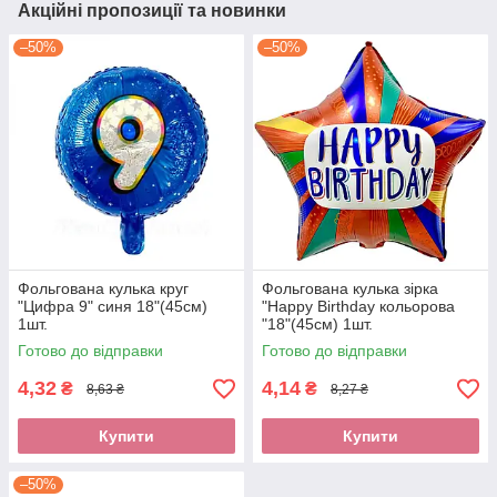
Акційні пропозиції та новинки
–50%
–50%
Фольгована кулька круг
Фольгована кулька зірка
"Цифра 9" синя 18"(45см)
"Happy Birthday кольорова
1шт.
"18"(45см) 1шт.
Готово до відправки
Готово до відправки
4,32
4,14
₴
₴
8,63 ₴
8,27 ₴
Купити
Купити
–50%