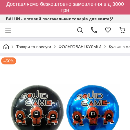
Доставляємо безкоштовно замовлення від 3000
грн
BALUN - оптовий постачальник товарів для свята🎈
Товари та послуги
ФОЛЬГОВАНІ КУЛЬКИ
Кульки з 
–50%