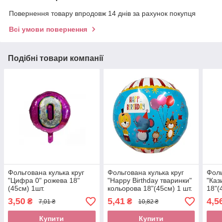
Повернення товару впродовж 14 днів за рахунок покупця
Всі умови повернення
Подібні товари компанії
Фольгована кулька круг
Фольгована кулька круг
Фоль
"Цифра 0" рожева 18"
"Happy Birthday тваринки"
"Каз
(45см) 1шт.
кольорова 18"(45см) 1 шт.
18"(
3,50
5,41
4,5
₴
₴
7,01 ₴
10,82 ₴
Купити
Купити