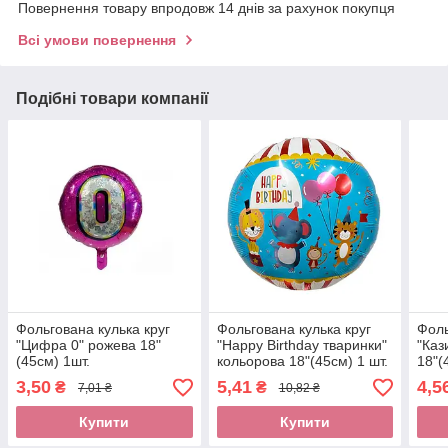
Повернення товару впродовж 14 днів за рахунок покупця
Всі умови повернення
Подібні товари компанії
Фольгована кулька круг
Фольгована кулька круг
Фоль
"Цифра 0" рожева 18"
"Happy Birthday тваринки"
"Каз
(45см) 1шт.
кольорова 18"(45см) 1 шт.
18"(
3,50
5,41
4,5
₴
₴
7,01 ₴
10,82 ₴
Купити
Купити