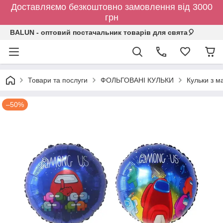
Доставляємо безкоштовно замовлення від 3000
грн
BALUN - оптовий постачальник товарів для свята🎈
Товари та послуги
ФОЛЬГОВАНІ КУЛЬКИ
Кульки з 
–50%