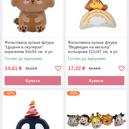
Фольгована кулька фігура
Фольгована кулька фігура
"Цуценя в окулярах"
"Ведмедик на веселці"
коричнева 64х54 см. в уп.
кольорова 111х97 см. в уп.
(1шт.)
(1шт.)
Готово до відправки
Готово до відправки
14,61
17,22
₴
₴
29,22 ₴
34,44 ₴
Купити
Купити
–50%
–50%