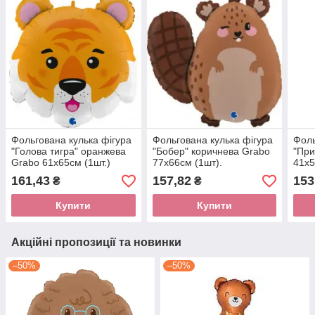
Фольгована кулька фігура
Фольгована кулька фігура
Фоль
"Голова тигра" оранжева
"Бобер" коричнева Grabo
"При
Grabo 61х65см (1шт.)
77х66см (1шт).
41x5
161,43
157,82
153
₴
₴
Купити
Купити
Акційні пропозиції та новинки
–50%
–50%