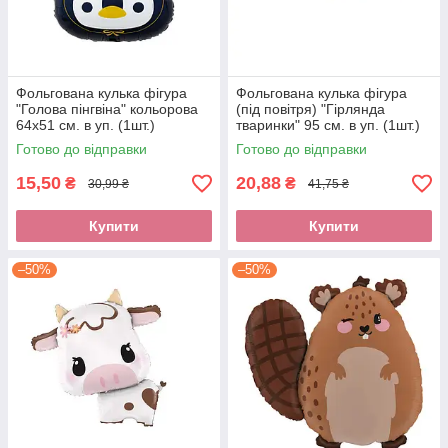
Фольгована кулька фігура
Фольгована кулька фігура
"Голова пінгвіна" кольорова
(під повітря) "Гірлянда
64х51 см. в уп. (1шт.)
тваринки" 95 см. в уп. (1шт.)
Готово до відправки
Готово до відправки
15,50
20,88
₴
₴
30,99 ₴
41,75 ₴
Купити
Купити
–50%
–50%