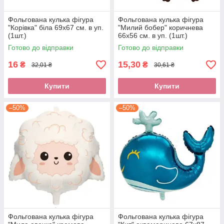
Фольгована кулька фігура
Фольгована кулька фігура
"Корівка" біла 69х67 см. в уп.
"Милий бобер" коричнева
(1шт.)
66х56 см. в уп. (1шт.)
Готово до відправки
Готово до відправки
16
15,30
₴
₴
32,01 ₴
30,61 ₴
Купити
Купити
–50%
–50%
Фольгована кулька фігура
Фольгована кулька фігура