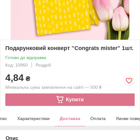
Подарунковий конверт "Congrats mister" 1шт.
Готово до відправки
Код: 10960
Роздріб
4,84
₴
Мінімальна сума замовлення на сайті — 500 ₴
Купити
пис
Характеристики
Доставка
Оплата
Умови пове
Опис