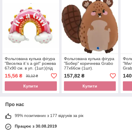
Фольгована кулька фігура
Фольгована кулька фігура
Фоль
"Веселка it`s a girl" рожева
"Бобер" коричнева Grabo
"Мил
67х90 см. в уп. (1шт.)(під
77х66см (1шт).
Grab
повітря)
15,56
157,82
140
₴
₴
31,12 ₴
Купити
Купити
Про нас
99% позитивних з 177 відгуків за рік
Працює з 30.08.2019