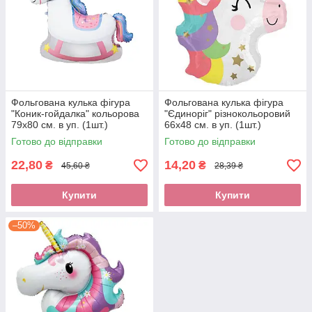
Фольгована кулька фігура
Фольгована кулька фігура
"Коник-гойдалка" кольорова
"Єдиноріг" різнокольоровий
79х80 см. в уп. (1шт.)
66х48 см. в уп. (1шт.)
Готово до відправки
Готово до відправки
22,80
14,20
₴
₴
45,60 ₴
28,39 ₴
Купити
Купити
–50%