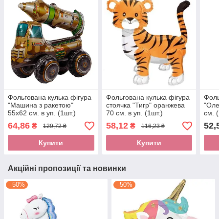
Фольгована кулька фігура
Фольгована кулька фігура
Фоль
"Машина з ракетою"
стоячка "Тигр" оранжева
"Оле
55х62 см. в уп. (1шт.)
70 см. в уп. (1шт.)
см. 
64,86
58,12
52,
₴
₴
129,72 ₴
116,23 ₴
Купити
Купити
Акційні пропозиції та новинки
–50%
–50%