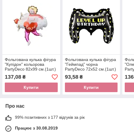
Фольгована кулька фігура
Фольгована кулька фігура
Фоль
"Купідон" кольорова
"Геймпад" чорна
"Оле
PartyDeco 82х99 см.(1шт.)
PartyDeco 72х52 см.(1шт.)
Part
137,08
93,58
136
₴
₴
Купити
Купити
Про нас
99% позитивних з 177 відгуків за рік
Працює з 30.08.2019