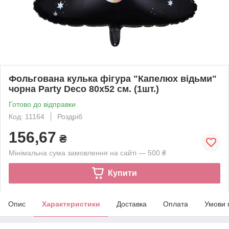
Фольгована кулька фігура "Капелюх відьми"
чорна Party Deco 80х52 см. (1шт.)
Готово до відправки
Код: 11164
Роздріб
156,67
₴
Мінімальна сума замовлення на сайті — 500 ₴
Купити
Опис
Характеристики
Доставка
Оплата
Умови 