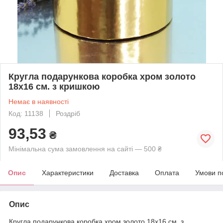
Кругла подарункова коробка хром золото
18х16 см. з кришкою
Немає в наявності
Код: 11138
Роздріб
93,53
₴
Мінімальна сума замовлення на сайті — 500 ₴
Опис
Характеристики
Доставка
Оплата
Умови п
Опис
Кругла подарункова коробка хром золото 18х16 см. з