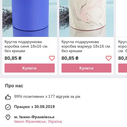
Кругла подарункова
Кругла подарункова
Круг
коробка синя 18х16 см.
коробка мармур 18х16 см.
коро
без кришки
без кришки
см. 
80,85
80,85
80,
₴
₴
Купити
Купити
Про нас
99% позитивних з 177 відгуків за рік
Працює з 30.08.2019
м. Івано-Франківськ
Івано-Франківськ, Україна