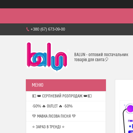
+380 (67) 673-09-00
BALUN - оптовий постачальник
товарів для свята🎈
💵 👑 СЕРПНЕВИЙ РОЗПРОДАЖ 👑💵
-50% 🔥 OUTLET 🔥 -50%
💚 МАВКА ЛІСОВА ПІСНЯ 💚
⭐️ ЗАРАЗ В ТРЕНДІ ⭐️