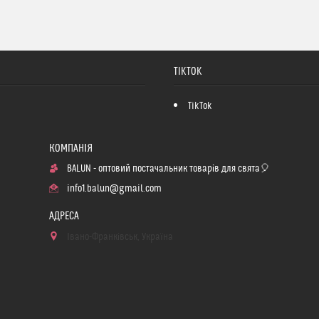
TIKTOK
TikTok
BALUN - оптовий постачальник товарів для свята🎈
info1.balun@gmail.com
Івано-Франківськ, Україна