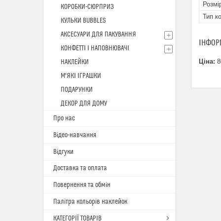
Розмі
КОРОБКИ-СЮРПРИЗ
Тип к
КУЛЬКИ BUBBLES
АКСЕСУАРИ ДЛЯ ПАКУВАННЯ
ІНФОР
КОНФЕТТІ І НАПОВНЮВАЧІ
Ціна:
8
НАКЛЕЙКИ
М'ЯКІ ІГРАШКИ
ПОДАРУНКИ
ДЕКОР ДЛЯ ДОМУ
Про нас
Відео-навчання
Відгуки
Доставка та оплата
Повернення та обмін
Палітра кольорів наклейок
КАТЕГОРІЇ ТОВАРІВ