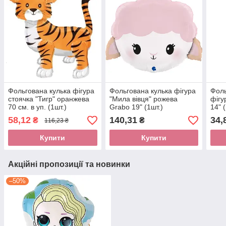
Фольгована кулька фігура
Фольгована кулька фігура
Фоль
стоячка "Тигр" оранжева
"Мила вівця" рожева
фігу
70 см. в уп. (1шт.)
Grabo 19" (1шт.)
14" 
58,12
140,31
34,
₴
₴
116,23 ₴
Купити
Купити
Акційні пропозиції та новинки
–50%