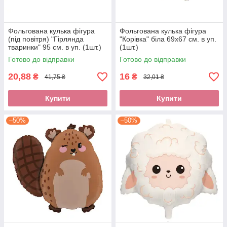
Фольгована кулька фігура
Фольгована кулька фігура
(під повітря) "Гірлянда
"Корівка" біла 69х67 см. в уп.
тваринки" 95 см. в уп. (1шт.)
(1шт.)
Готово до відправки
Готово до відправки
20,88
16
₴
₴
41,75 ₴
32,01 ₴
Купити
Купити
–50%
–50%