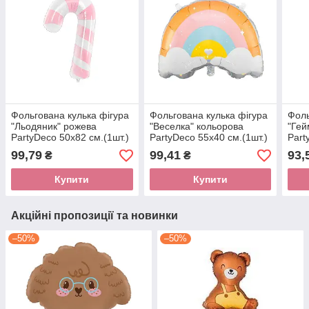
Фольгована кулька фігура
Фольгована кулька фігура
Фоль
"Льодяник" рожева
"Веселка" кольорова
"Гей
PartyDeco 50х82 см.(1шт.)
PartyDeco 55х40 см.(1шт.)
Part
99,79
99,41
93,
₴
₴
Купити
Купити
Акційні пропозиції та новинки
–50%
–50%