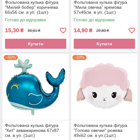
Фольгована кулька фігура
Фольгована кулька фігура
"Милий бобер" коричнева
"Мила овечка" кремова
66х56 см. в уп. (1шт.)
57x46см. в уп. (1шт.)
Готово до відправки
Готово до відправки
15,30
14,90
₴
₴
30,61 ₴
29,80 ₴
Купити
Купити
–50%
–50%
Фольгована кулька фігура
Фольгована кулька фігура
"Кит" аквамаринова 67х87
"Голова овечки" рожева
см. в уп. (1шт.)
49х62 см. в уп.(1шт.)