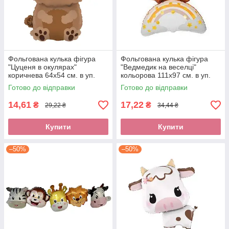
Фольгована кулька фігура
Фольгована кулька фігура
"Цуценя в окулярах"
"Ведмедик на веселці"
коричнева 64х54 см. в уп.
кольорова 111х97 см. в уп.
(1шт.)
(1шт.)
Готово до відправки
Готово до відправки
14,61
17,22
₴
₴
29,22 ₴
34,44 ₴
Купити
Купити
–50%
–50%